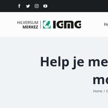
Ga
naar
inhoud
H
Help je m
mo
Home
/
G