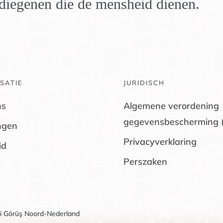
n diegenen die de mensheid dienen.
SATIE
JURIDISCH
ns
Algemene verordening
gegevensbescherming 
ngen
Privacyverklaring
id
Perszaken
li Görüş Noord-Nederland