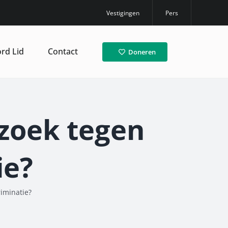
Vestigingen
Pers
rd Lid
Contact
Doneren
zoek tegen
ie?
iminatie?