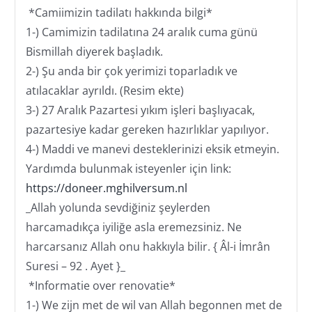
*Camiimizin tadilatı hakkında bilgi*
1-) Camimizin tadilatına 24 aralık cuma günü
Bismillah diyerek başladık.
2-) Şu anda bir çok yerimizi toparladık ve
atılacaklar ayrıldı. (Resim ekte)
3-) 27 Aralık Pazartesi yıkım işleri başlıyacak,
pazartesiye kadar gereken hazırlıklar yapılıyor.
4-) Maddi ve manevi desteklerinizi eksik etmeyin.
Yardımda bulunmak isteyenler için link:
https://doneer.mghilversum.nl
_Allah yolunda sevdiğiniz şeylerden
harcamadıkça iyiliğe asla eremezsiniz. Ne
harcarsanız Allah onu hakkıyla bilir. { Âl-i İmrân
Suresi – 92 . Ayet }_
*Informatie over renovatie*
1-) We zijn met de wil van Allah begonnen met de